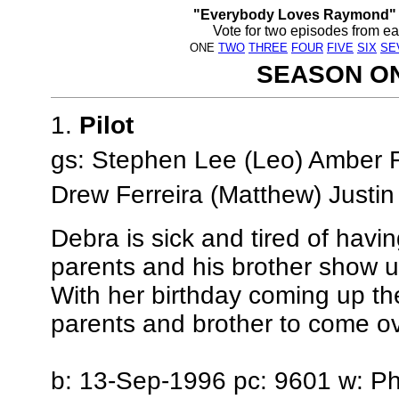
"Everybody Loves Raymond" 
Vote for two episodes from e
ONE
TWO
THREE
FOUR
FIVE
SIX
SE
SEASON O
1.
Pilot
gs: Stephen Lee (Leo) Amber 
Drew Ferreira (Matthew) Justin
Debra is sick and tired of hav
parents and his brother show
With her birthday coming up the
parents and brother to come ov
b: 13-Sep-1996 pc: 9601 w: Phi