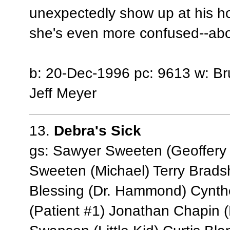
unexpectedly show up at his hou
she's even more confused--abou
b: 20-Dec-1996 pc: 9613 w: Br
Jeff Meyer
13.
Debra's Sick
gs: Sawyer Sweeten (Geoffery 
Sweeten (Michael) Terry Brads
Blessing (Dr. Hammond) Cynt
(Patient #1) Jonathan Chapin 