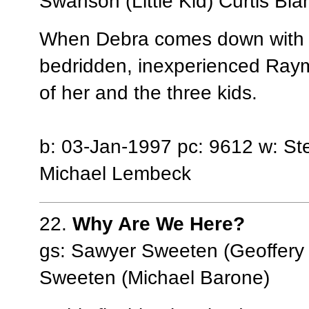
Swanson (Little Kid) Curtis Bla
When Debra comes down with t
bedridden, inexperienced Ray
of her and the three kids.
b: 03-Jan-1997 pc: 9612 w: St
Michael Lembeck
22.
Why Are We Here?
gs: Sawyer Sweeten (Geoffery 
Sweeten (Michael Barone)