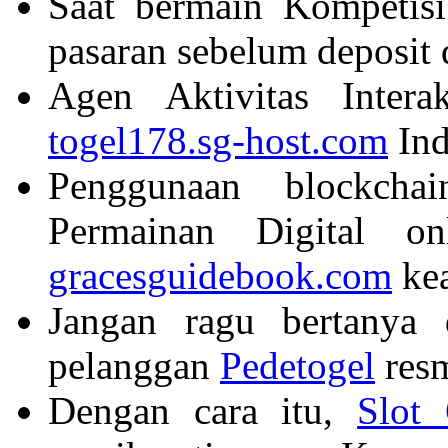
Saat bermain Kompetis
pasaran sebelum deposit 
Agen Aktivitas Intera
togel178.sg-host.com
Ind
Penggunaan blockcha
Permainan Digital on
gracesguidebook.com
kea
Jangan ragu bertanya 
pelanggan
Pedetogel
resm
Dengan cara itu,
Slot 