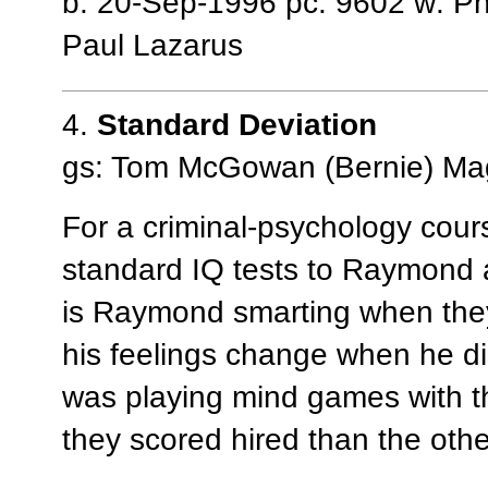
b: 20-Sep-1996 pc: 9602 w: Phi
Paul Lazarus
4.
Standard Deviation
gs: Tom McGowan (Bernie) Mag
For a criminal-psychology cour
standard IQ tests to Raymond
is Raymond smarting when they 
his feelings change when he di
was playing mind games with t
they scored hired than the othe