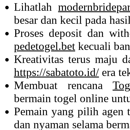
Lihatlah
modernbridepa
besar dan kecil pada hasil
Proses deposit dan wit
pedetogel.bet
kecuali ban
Kreativitas terus maju 
https://sabatoto.id/
era te
Membuat rencana
Tog
bermain togel online unt
Pemain yang pilih agen 
dan nyaman selama berm