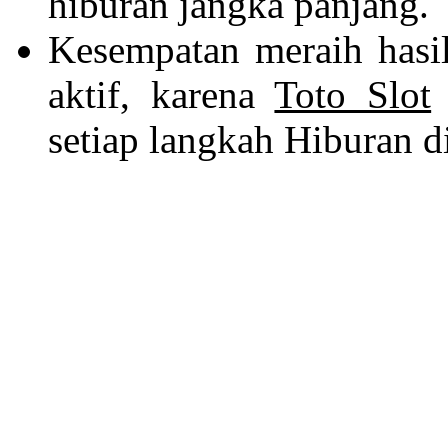
hiburan jangka panjang.
Kesempatan meraih hasi
aktif, karena
Toto Slot
setiap langkah Hiburan di