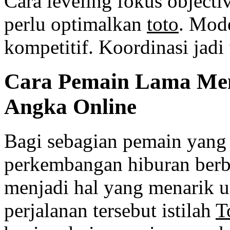
Cara leveling fokus objecti
perlu optimalkan
toto
. Mod
kompetitif. Koordinasi jad
Cara Pemain Lama Men
Angka Online
Bagi sebagian pemain yang 
perkembangan hiburan berb
menjadi hal yang menarik u
perjalanan tersebut istilah
T