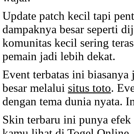
Update patch kecil tapi pent
dampaknya besar seperti di
komunitas kecil sering teras
pemain jadi lebih dekat.
Event terbatas ini biasany
besar melalui
situs toto
. Ev
dengan tema dunia nyata. In
Skin terbaru ini punya efek
kamu lihat di
Togel Online
.