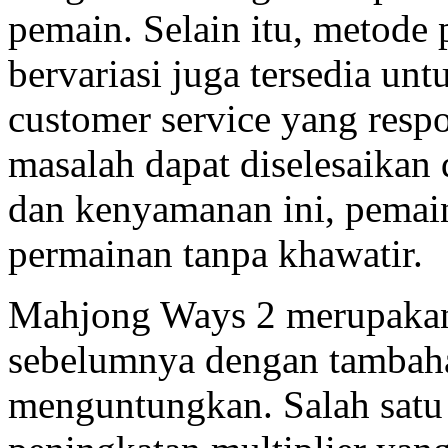
pemain. Selain itu, metod
bervariasi juga tersedia un
customer service yang resp
masalah dapat diselesaika
dan kenyamanan ini, pemai
permainan tanpa khawatir.
Mahjong Ways 2 merupakan
sebelumnya dengan tambaha
menguntungkan. Salah satu 