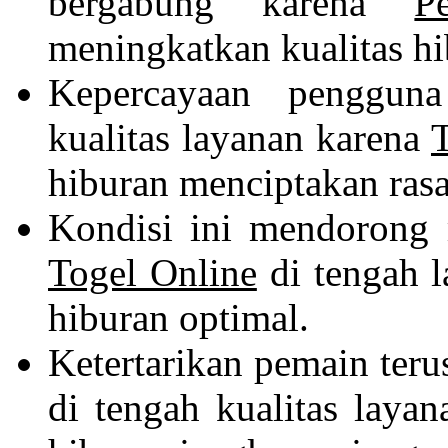
bergabung karena
P
meningkatkan kualitas h
Kepercayaan pengguna
kualitas layanan karena
hiburan menciptakan ras
Kondisi ini mendorong 
Togel Online
di tengah 
hiburan optimal.
Ketertarikan pemain ter
di tengah kualitas lay