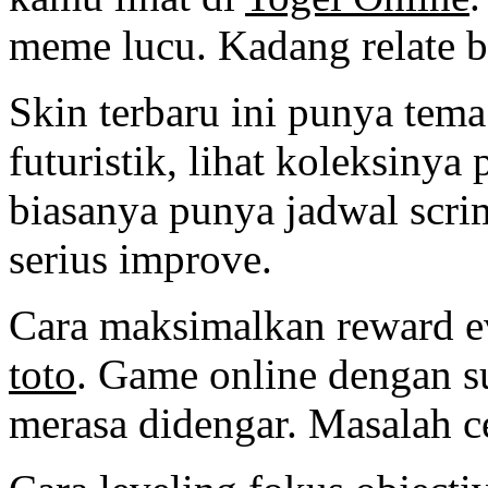
meme lucu. Kadang relate 
Skin terbaru ini punya tema
futuristik, lihat koleksinya
biasanya punya jadwal scri
serius improve.
Cara maksimalkan reward ev
toto
. Game online dengan s
merasa didengar. Masalah ce