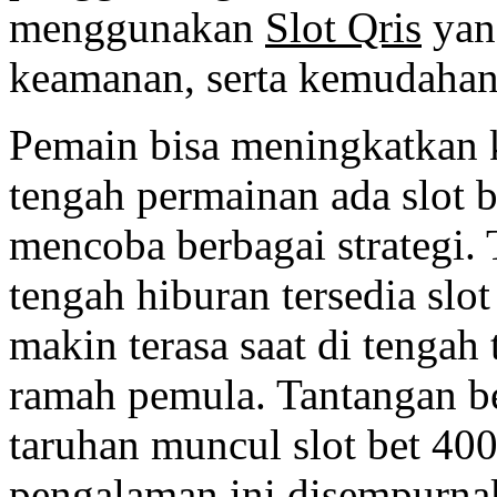
menggunakan
Slot Qris
yan
keamanan, serta kemudahan
Pemain bisa meningkatkan 
tengah permainan ada slot 
mencoba berbagai strategi. 
tengah hiburan tersedia slo
makin terasa saat di tengah 
ramah pemula. Tantangan be
taruhan muncul slot bet 4
pengalaman ini disempurn