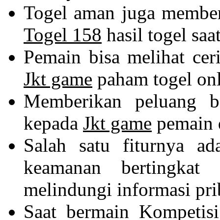
Togel aman juga memberi
Togel 158
hasil togel saat
Pemain bisa melihat cer
Jkt game
paham togel onl
Memberikan peluang be
kepada
Jkt game
pemain 
Salah satu fiturnya a
keamanan bertingkat
melindungi informasi pri
Saat bermain Kompetis