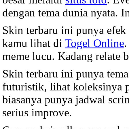
dengan tema dunia nyata. In
Skin terbaru ini punya efek
kamu lihat di
Togel Online
.
meme lucu. Kadang relate 
Skin terbaru ini punya tema
futuristik, lihat koleksinya
biasanya punya jadwal scri
serius improve.