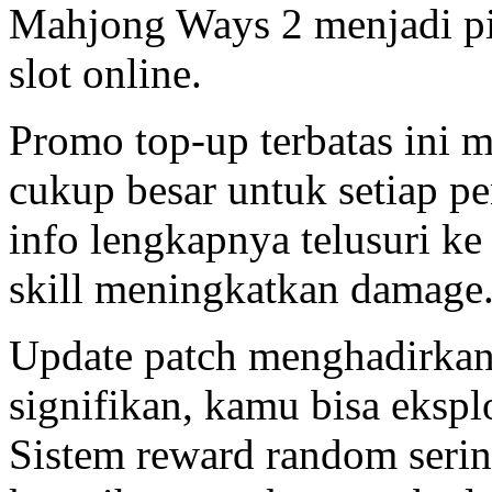
Mahjong Ways 2 menjadi pi
slot online.
Promo top-up terbatas ini
cukup besar untuk setiap p
info lengkapnya telusuri k
skill meningkatkan damage.
Update patch menghadirka
signifikan, kamu bisa ekspl
Sistem reward random serin