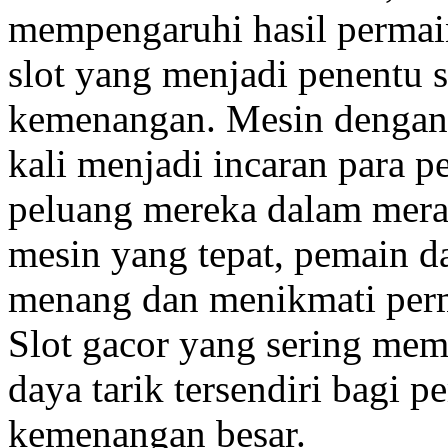
mempengaruhi hasil permai
slot yang menjadi penentu 
kemenangan. Mesin denga
kali menjadi incaran para 
peluang mereka dalam mera
mesin yang tepat, pemain 
menang dan menikmati perma
Slot gacor yang sering mem
daya tarik tersendiri bagi 
kemenangan besar.