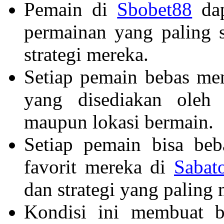
Pemain di
Sbobet88
dap
permainan yang paling 
strategi mereka.
Setiap pemain bebas men
yang disediakan ole
maupun lokasi bermain.
Setiap pemain bisa beb
favorit mereka di
Sabat
dan strategi yang paling 
Kondisi ini membuat b