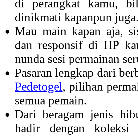
di perangkat kamu, bik
dinikmati kapanpun juga
Mau main kapan aja, si
dan responsif di HP ka
nunda sesi permainan ser
Pasaran lengkap dari berb
Pedetogel
, pilihan perma
semua pemain.
Dari beragam jenis hi
hadir dengan koleksi 