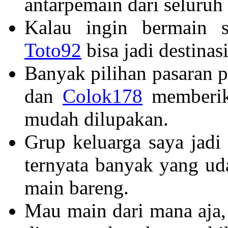
antarpemain dari seluruh
Kalau ingin bermain sa
Toto92
bisa jadi destina
Banyak pilihan pasaran 
dan
Colok178
memberika
mudah dilupakan.
Grup keluarga saya jadi
ternyata banyak yang u
main bareng.
Mau main dari mana aja,