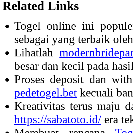
Related Links
Togel online ini popul
sebagai yang terbaik ole
Lihatlah
modernbridepa
besar dan kecil pada hasil
Proses deposit dan wit
pedetogel.bet
kecuali ban
Kreativitas terus maju 
https://sabatoto.id/
era te
Membuat rencana
Tog