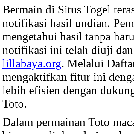
Bermain di Situs Togel tera
notifikasi hasil undian. Pe
mengetahui hasil tanpa ha
notifikasi ini telah diuji da
lillabaya.org
. Melalui Dafta
mengaktifkan fitur ini den
lebih efisien dengan dukung
Toto.
Dalam permainan Toto maca