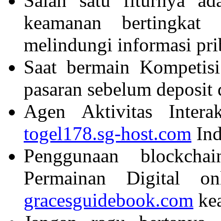
Salah satu fiturnya a
keamanan bertingkat
melindungi informasi pri
Saat bermain Kompetis
pasaran sebelum deposit 
Agen Aktivitas Intera
togel178.sg-host.com
Ind
Penggunaan blockcha
Permainan Digital on
gracesguidebook.com
kea