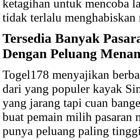
ketagihan untuk mencoba lag
tidak terlalu menghabiskan 
Tersedia Banyak Pasara
Dengan Peluang Menan
Togel178 menyajikan berbag
dari yang populer kayak S
yang jarang tapi cuan bange
buat pemain milih pasaran
punya peluang paling tinggi