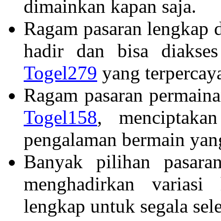
dimainkan kapan saja.
Ragam pasaran lengkap da
hadir dan bisa diakse
Togel279
yang terpercay
Ragam pasaran permaina
Togel158
, menciptaka
pengalaman bermain yan
Banyak pilihan pasara
menghadirkan variasi
lengkap untuk segala sel