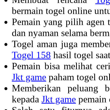
bermain togel online unt
Pemain yang pilih agen 
dan nyaman selama berm
Togel aman juga memberi
Togel 158
hasil togel saat
Pemain bisa melihat cer
Jkt game
paham togel onl
Memberikan peluang be
kepada
Jkt game
pemain 