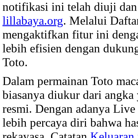
notifikasi ini telah diuji da
lillabaya.org
. Melalui Dafta
mengaktifkan fitur ini den
lebih efisien dengan dukung
Toto.
Dalam permainan Toto maca
biasanya diukur dari angka
resmi. Dengan adanya Live 
lebih percaya diri bahwa h
rekayasa. Catatan
Keluaran