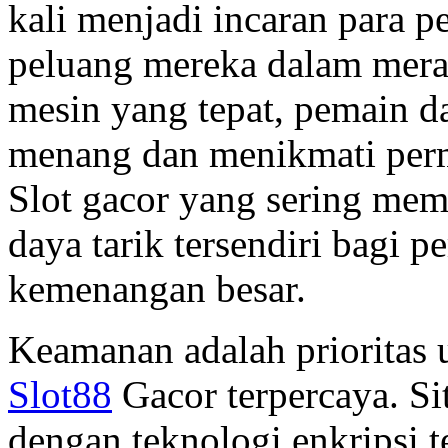
kali menjadi incaran para 
peluang mereka dalam mera
mesin yang tepat, pemain 
menang dan menikmati perma
Slot gacor yang sering mem
daya tarik tersendiri bagi 
kemenangan besar.
Keamanan adalah prioritas u
Slot88
Gacor terpercaya. Sit
dengan teknologi enkripsi 