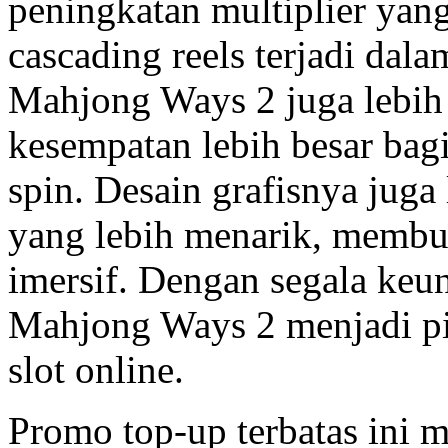
peningkatan multiplier yang
cascading reels terjadi dala
Mahjong Ways 2 juga lebih
kesempatan lebih besar bag
spin. Desain grafisnya juga
yang lebih menarik, membu
imersif. Dengan segala keun
Mahjong Ways 2 menjadi pi
slot online.
Promo top-up terbatas ini