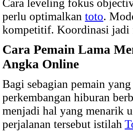
Cara leveling fokus objecti
perlu optimalkan
toto
. Mod
kompetitif. Koordinasi jad
Cara Pemain Lama Men
Angka Online
Bagi sebagian pemain yang 
perkembangan hiburan berb
menjadi hal yang menarik u
perjalanan tersebut istilah
T