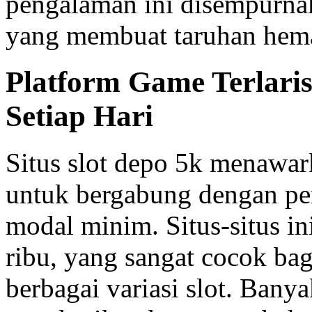
pengalaman ini disempurn
yang membuat taruhan hema
Platform Game Terlari
Setiap Hari
Situs slot depo 5k menawa
untuk bergabung dengan pe
modal minim. Situs-situs in
ribu, yang sangat cocok ba
berbagai variasi slot. Bany