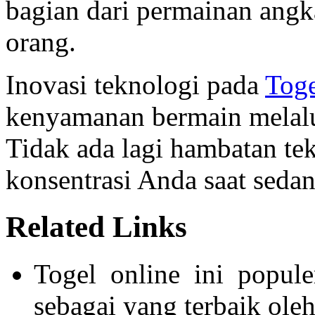
bagian dari permainan angk
orang.
Inovasi teknologi pada
Toge
kenyamanan bermain melalu
Tidak ada lagi hambatan t
konsentrasi Anda saat sedan
Related Links
Togel online ini popul
sebagai yang terbaik ole