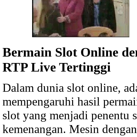
Bermain Slot Online d
RTP Live Tertinggi
Dalam dunia slot online, ad
mempengaruhi hasil permai
slot yang menjadi penentu 
kemenangan. Mesin denga