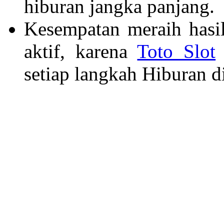
hiburan jangka panjang.
Kesempatan meraih hasi
aktif, karena
Toto Slot
setiap langkah Hiburan di