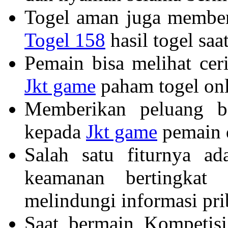
Togel aman juga memberi
Togel 158
hasil togel saat
Pemain bisa melihat cer
Jkt game
paham togel onl
Memberikan peluang be
kepada
Jkt game
pemain 
Salah satu fiturnya a
keamanan bertingkat
melindungi informasi pri
Saat bermain Kompetis