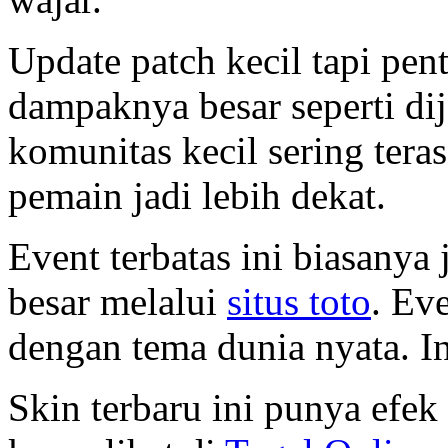
Update patch kecil tapi pent
dampaknya besar seperti di
komunitas kecil sering teras
pemain jadi lebih dekat.
Event terbatas ini biasany
besar melalui
situs toto
. Ev
dengan tema dunia nyata. In
Skin terbaru ini punya efek